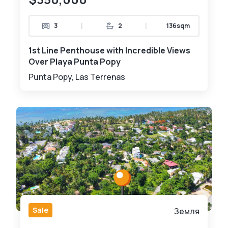
|
|
3
2
136sqm
1st Line Penthouse with Incredible Views
Over Playa Punta Popy
Punta Popy, Las Terrenas
Sale
Земля