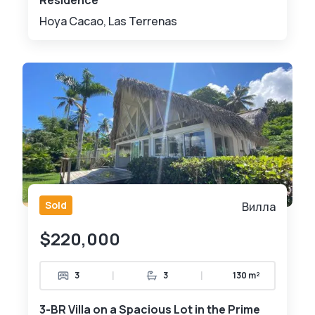
Residence
Hoya Cacao, Las Terrenas
Sold
Вилла
$220,000
|
|
3
3
130 m²
3-BR Villa on a Spacious Lot in the Prime