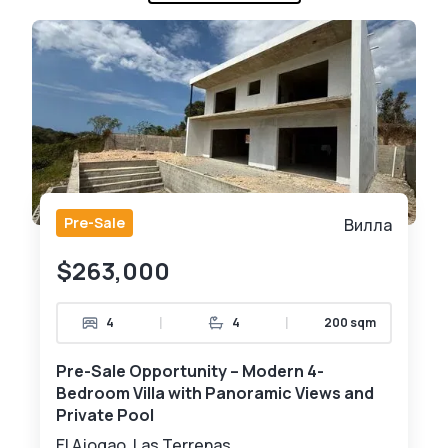
Pre-Sale
Вилла
$263,000
|
|
4
4
200 sqm
Pre-Sale Opportunity – Modern 4-
Bedroom Villa with Panoramic Views and
Private Pool
El Ajogao, Las Terrenas