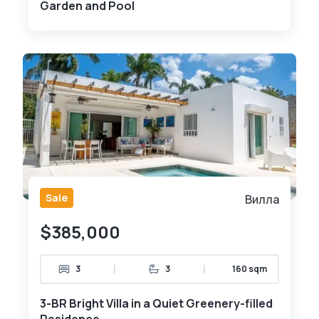
Garden and Pool
Sale
Вилла
$385,000
|
|
3
3
160 sqm
3-BR Bright Villa in a Quiet Greenery-filled