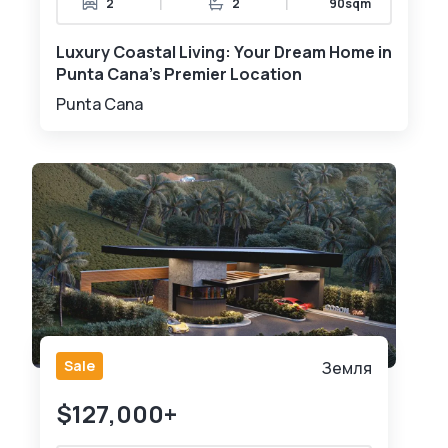
|
|
2
2
90sqm
Luxury Coastal Living: Your Dream Home in
Punta Cana's Premier Location
Punta Cana
Sale
Земля
$127,000+