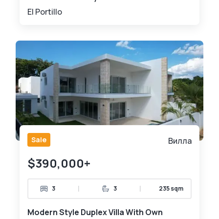
El Portillo
Sale
Вилла
$390,000+
|
|
3
3
235 sqm
Modern Style Duplex Villa With Own