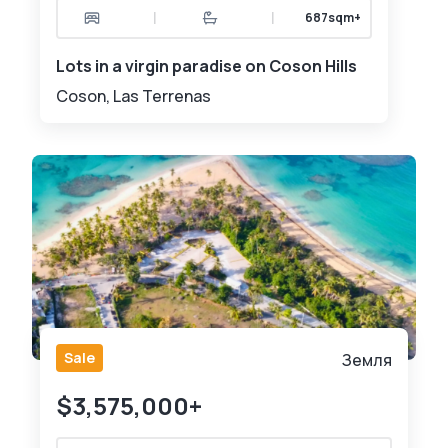
|
|
687sqm+
Lots in a virgin paradise on Coson Hills
Coson, Las Terrenas
Sale
Земля
$3,575,000+