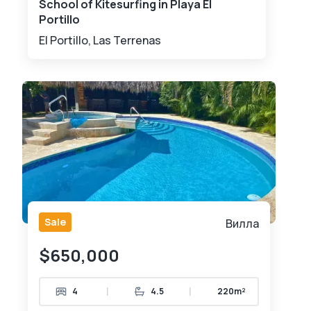
School of Kitesurfing in Playa El
Portillo
El Portillo, Las Terrenas
Sale
Вилла
$650,000
|
|
4
4.5
220m²