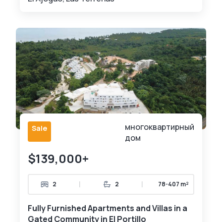
многоквартирный
Sale
дом
$139,000+
|
|
2
2
78-407 m²
Fully Furnished Apartments and Villas in a
Gated Community in El Portillo