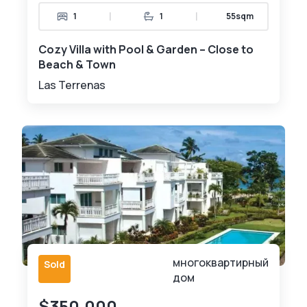
|
|
1
1
55sqm
Cozy Villa with Pool & Garden – Close to
Beach & Town
Las Terrenas
многоквартирный
Sold
дом
$350,000